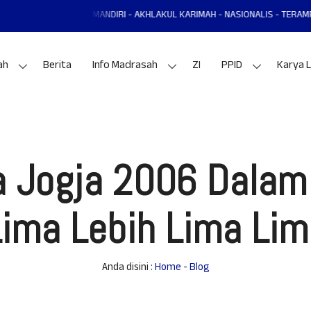
- MANDIRI - AKHLAKUL KARIMAH - NASIONALIS - TERAMPIL - ADAPTIF - PRE
ah
Berita
Info Madrasah
ZI
PPID
Karya L
Jogja 2006 Dalam 
Lima Lebih Lima Lim
Anda disini :
Home
-
Blog