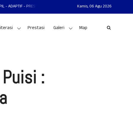
STASI
MAN 1 GUNUNGKIDUL MANTAP - MANDIRI - AKHLAKUL KARIMAH - N
Kamis,
06 Agu 2026
iterasi
Prestasi
Galeri
Map
Puisi :
a