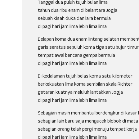
Tanggal dua puluh tujuh bulan lima
tahun dua ribu enam di belantara Jogja
sebuah kisah duka dan lara bermula
di pagi hari jam lima lebih lima lima
Delapan koma dua enam lintang selatan memben
garis seratus sepuluh koma tiga satu bujur timur
tempat awal bencana gempa bermula
di pagi hari jam lima lebih lima lima
Di kedalaman tujuh belas koma satu kilometer
berkekuatan lima koma sembilan skala Richter
getaran kuatnya meluluh lantakkan Jogja
di pagi hari jam lima lebih lima lima
Sebagian masih membantal berdengkur di kasur
sebagian lain baru saja mengucek blobok di mata
sebagian orang telah pergi menuju tempat kerja
di pagi hari jam lima lebih lima lima