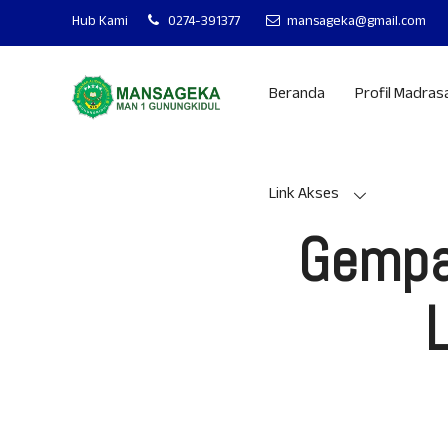
MAN 1 GUNUNGKIDUL MANTAP 
Hub Kami
0274-391377
mansageka@gmail.com
Beranda
Profil Madras
Link Akses
Gempa 