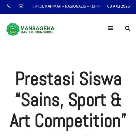
LAKUL KARIMAH - NASIONALIS - TERAMPIL - ADAPTIF - PRESTASI
08 Agu 2026
MAN 1
Prestasi Siswa
“Sains, Sport &
Art Competition”