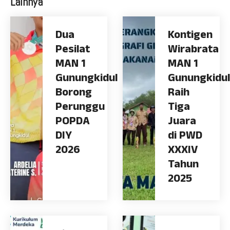
Lainnya
Dua
Kontigen
Pesilat
Wirabrata
MAN 1
MAN 1
Gunungkidul
Gunungkidul
Borong
Raih
Perunggu
Tiga
POPDA
Juara
DIY
di PWD
2026
XXXIV
Tahun
2025