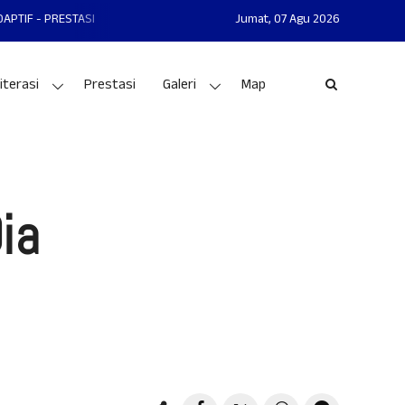
I
MAN 1 GUNUNGKIDUL MANTAP - MANDIRI - AKHLAKUL KARIMAH - NASION
Jumat,
07 Agu 2026
iterasi
Prestasi
Galeri
Map
ia