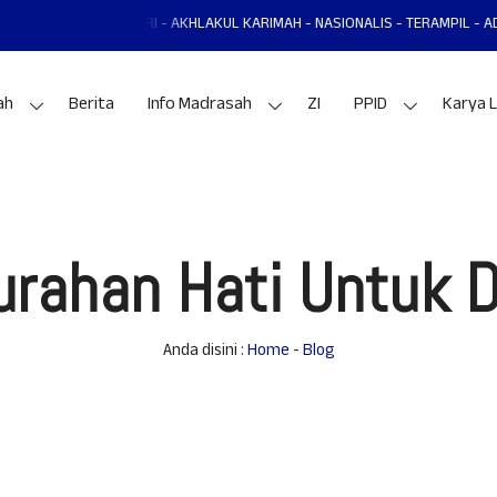
NDIRI - AKHLAKUL KARIMAH - NASIONALIS - TERAMPIL - ADAPTIF - PRESTAS
ah
Berita
Info Madrasah
ZI
PPID
Karya L
urahan Hati Untuk D
Anda disini :
Home
-
Blog