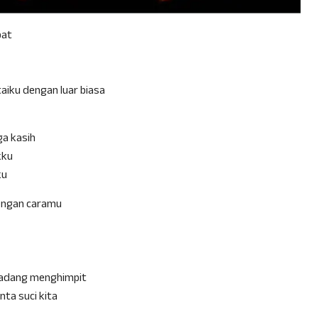
pat
iku dengan luar biasa
ga kasih
kku
ku
dengan caramu
kadang menghimpit
nta suci kita