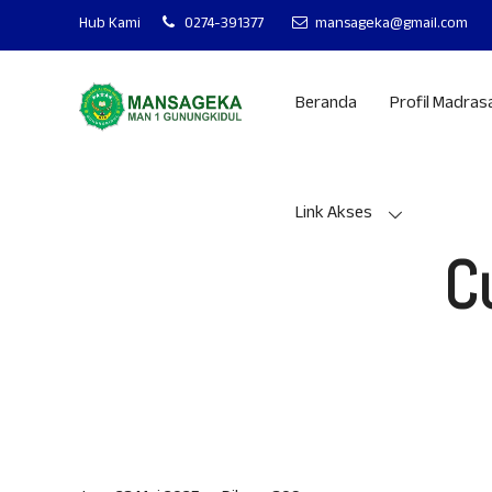
MAN 1 GUNUNGKIDUL MANTAP - MA
Hub Kami
0274-391377
mansageka@gmail.com
Beranda
Profil Madras
Link Akses
C