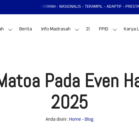
 KARIMAH - NASIONALIS - TERAMPIL - ADAPTIF - PRESTASI
MAN 1 GUN
ah
Berita
Info Madrasah
ZI
PPID
Karya L
Matoa Pada Even Ha
2025
Anda disini :
Home
-
Blog