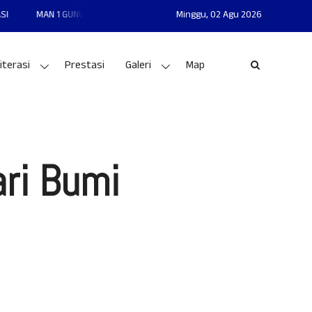
UNGKIDUL MANTAP - MANDIRI - AKHLAKUL KARIMAH - NASIONALIS - TERAMPIL 
Minggu,
02 Agu 2026
iterasi
Prestasi
Galeri
Map
ri Bumi