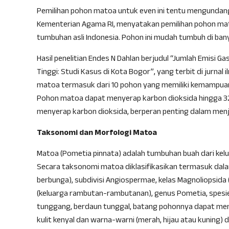
Pemilihan pohon matoa untuk even ini tentu mengundang
Kementerian Agama RI, menyatakan pemilihan pohon ma
tumbuhan asli Indonesia. Pohon ini mudah tumbuh di banya
Hasil penelitian Endes N Dahlan berjudul “Jumlah Emisi 
Tinggi: Studi Kasus di Kota Bogor”, yang terbit di jurna
matoa termasuk dari 10 pohon yang memiliki kemampuan 
Pohon matoa dapat menyerap karbon dioksida hingga 3
menyerap karbon dioksida, berperan penting dalam men
Taksonomi dan Morfologi Matoa
Matoa (Pometia pinnata) adalah tumbuhan buah dari kelua
Secara taksonomi matoa diklasifikasikan termasuk dala
berbunga), subdivisi Angiospermae, kelas Magnoliopsida (
(keluarga rambutan-rambutanan), genus Pometia, spesi
tunggang, berdaun tunggal, batang pohonnya dapat menc
kulit kenyal dan warna-warni (merah, hijau atau kuning)