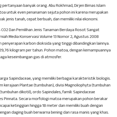
 pertanyaan banyak orang. Abu Rokhmad, Dirjen Bimas Islam
toa untuk even penanaman sejuta pohon ini karena merupakan
k jenis tanah, cepat berbuah, dan memiliki nilai ekonomi.
Gas CO2 Dan Pemilihan Jenis Tanaman Berdaya Rosot Sangat
l ilmiah Media Konservasi Volume 13 Nomor 2, Agustus 2008
penyerapan karbon dioksida yang tinggi dibandingkan lainnya.
29,76 kilogram per tahun. Pohon matoa, dengan kemampuannya
jaga keseimbangan gas di atmosfer.
rga Sapindaceae, yang memiliki berbagai karakteristik biologis.
m kerajaan Plantae (tumbuhan), divisi Magnoliophyta (tumbuhan
tumbuhan dikotil), ordo Sapindales, famili: Sapindaceae
es Pinnata. Secara morfologi matoa merupakan pohon berakar
apai ketinggian hingga 18 meter dan memiliki buah dengan
 dengan daging buah berwarna bening dan rasa manis yang khas.