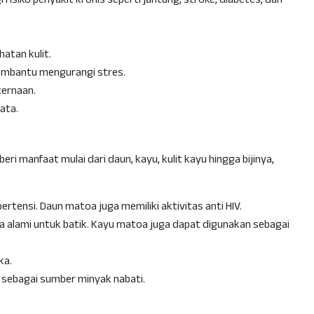
siko penyakit kronis seperti jantung, stroke, diabetes, dan
atan kulit.
embantu mengurangi stres.
ernaan.
ata.
i manfaat mulai dari daun, kayu, kulit kayu hingga bijinya,
tensi. Daun matoa juga memiliki aktivitas anti HIV.
 alami untuk batik. Kayu matoa juga dapat digunakan sebagai
ka.
i sebagai sumber minyak nabati.