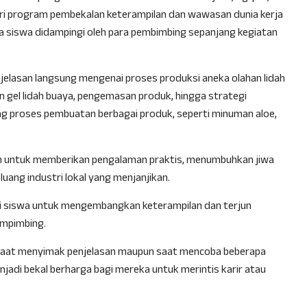
dari program pembekalan keterampilan dan wawasan dunia kerja
ara siswa didampingi oleh para pembimbing sepanjang kegiatan
elasan langsung mengenai proses produksi aneka olahan lidah
n gel lidah buaya, pengemasan produk, hingga strategi
g proses pembuatan berbagai produk, seperti minuman aloe,
n untuk memberikan pengalaman praktis, menumbuhkan jiwa
ng industri lokal yang menjanjikan.
agi siswa untuk mengembangkan keterampilan dan terjun
pempimbing.
ik saat menyimak penjelasan maupun saat mencoba beberapa
jadi bekal berharga bagi mereka untuk merintis karir atau