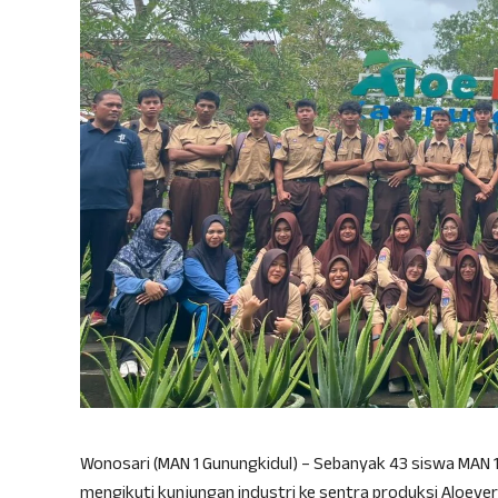
Wonosari (MAN 1 Gunungkidul) – Sebanyak 43 siswa MAN 1
mengikuti kunjungan industri ke sentra produksi Aloever