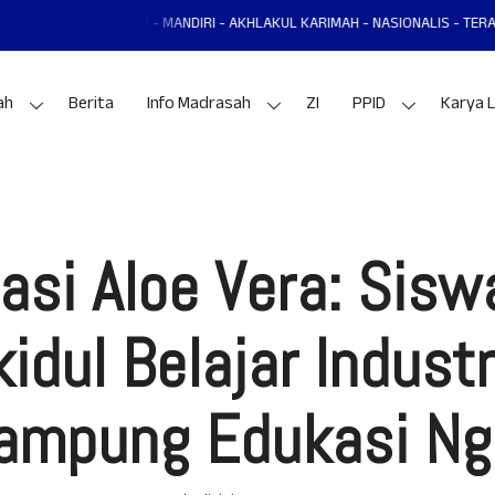
L MANTAP - MANDIRI - AKHLAKUL KARIMAH - NASIONALIS - TERAMPIL - ADAP
ah
Berita
Info Madrasah
ZI
PPID
Karya L
asi Aloe Vera: Sis
dul Belajar Industr
Kampung Edukasi Ngl