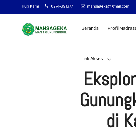
MAN 1 GUNUNGKIDU
Hub Kami
0274-391377
mansageka@gmail.com
Beranda
Profil Madras
Link Akses
Eksplor
Gunungki
di 