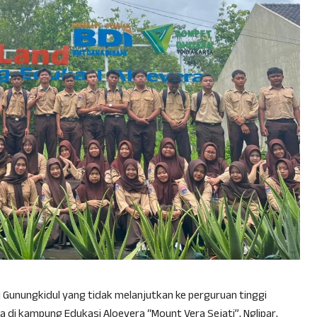
 Gunungkidul yang tidak melanjutkan ke perguruan tinggi
a di kampung Edukasi Aloevera “Mount Vera Sejati”, Nglipar,