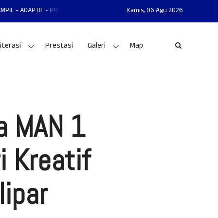
TIF - PRESTASI
MAN 1 GUNUNGKIDUL MANTAP - MANDIRI - AKHLAKUL KAR
Kamis,
06 Agu 2026
iterasi
Prestasi
Galeri
Map
wa MAN 1
i Kreatif
ipar