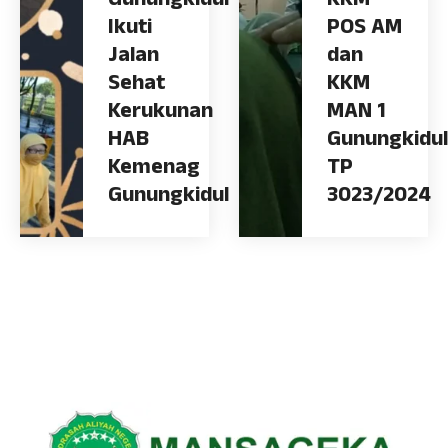
Gunungkidul
KKM
Ikuti
POS AM
Jalan
dan
Sehat
KKM
Kerukunan
MAN 1
HAB
Gunungkidul
Kemenag
TP
Gunungkidul
3023/2024