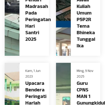
Pendiri
Awali
Madrasah
Kuliah
Pada
Umum
Peringatan
P5P2R
Hari
Tema
Santri
Bhineka
2025
Tunggal
Ika
Kam, 1 Jun
Ming, 9 Nov
2023
2025
Upacara
Guru
Bendera
CPNS
Peringati
MAN 1
Harlah
Gunungkidul