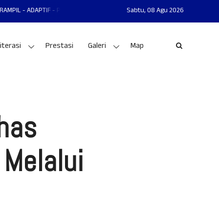
ADAPTIF - PRESTASI
MAN 1 GUNUNGKIDUL MANTAP - MANDIRI - AKHLAKU
Sabtu,
08 Agu 2026
iterasi
Prestasi
Galeri
Map
has
Melalui