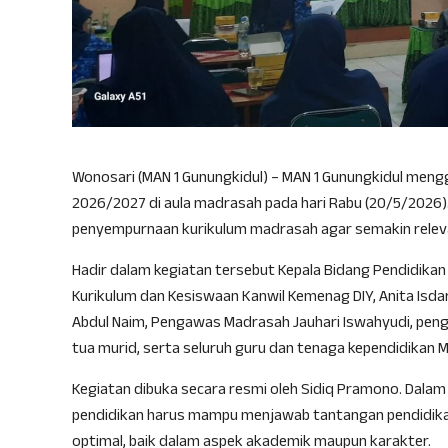
Wonosari (MAN 1 Gunungkidul) – MAN 1 Gunungkidul mengge
2026/2027 di aula madrasah pada hari Rabu (20/5/2026)
penyempurnaan kurikulum madrasah agar semakin relev
Hadir dalam kegiatan tersebut Kepala Bidang Pendidikan
Kurikulum dan Kesiswaan Kanwil Kemenag DIY, Anita Isda
Abdul Naim, Pengawas Madrasah Jauhari Iswahyudi, pengu
tua murid, serta seluruh guru dan tenaga kependidikan M
Kegiatan dibuka secara resmi oleh Sidiq Pramono. Dal
pendidikan harus mampu menjawab tantangan pendidika
optimal, baik dalam aspek akademik maupun karakter.