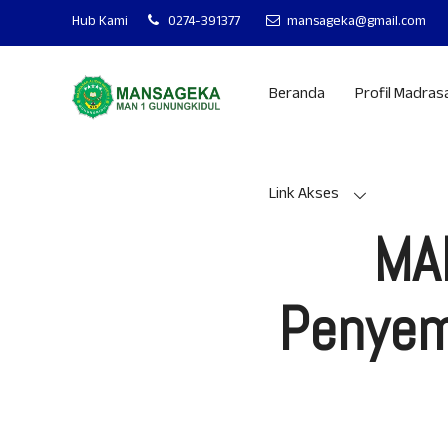
MAN 1 GUNUN
Hub Kami
0274-391377
mansageka@gmail.com
Beranda
Profil Madras
Link Akses
MA
Penyem