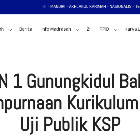
GKIDUL MANTAP - MANDIRI - AKHLAKUL KARIMAH - NASIONALIS - TERAMPIL - 
ah
Berita
Info Madrasah
ZI
PPID
Karya L
N 1 Gunungkidul Ba
purnaan Kurikulum 
Uji Publik KSP