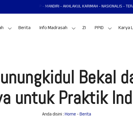
UL MANTAP - MANDIRI - AKHLAKUL KARIMAH - NASIONALIS - TERAMPIL - ADAP
ah
Berita
Info Madrasah
ZI
PPID
Karya L
unungkidul Bekal d
a untuk Praktik Ind
Anda disini :
Home
-
Berita