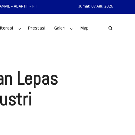
TIF - PRESTASI
MAN 1 GUNUNGKIDUL MANTAP - MANDIRI - AKHLAKUL KA
Jumat,
07 Agu 2026
iterasi
Prestasi
Galeri
Map
an Lepas
ustri