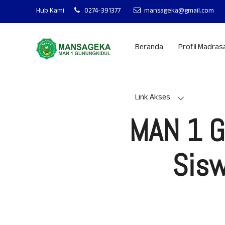
MAN 1 GUNUNGKID
Hub Kami
0274-391377
mansageka@gmail.com
Beranda
Profil Madras
Link Akses
MAN 1 G
Sisw