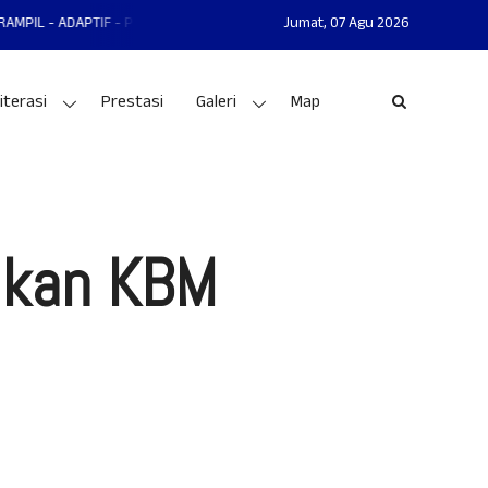
TIF - PRESTASI
MAN 1 GUNUNGKIDUL MANTAP - MANDIRI - AKHLAKUL KA
Jumat,
07 Agu 2026
iterasi
Prestasi
Galeri
Map
akan KBM