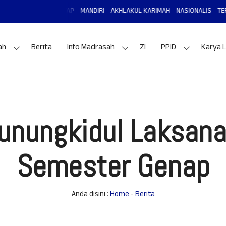
L MANTAP - MANDIRI - AKHLAKUL KARIMAH - NASIONALIS - TERAMPIL - ADAP
ah
Berita
Info Madrasah
ZI
PPID
Karya L
unungkidul Laksan
Semester Genap
Anda disini :
Home
-
Berita