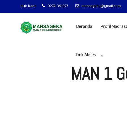
MAN 1 GUNUNGKIDU
Hub Kami
0274-391377
mansageka@gmail.com
Beranda
Profil Madras
Link Akses
MAN 1 G