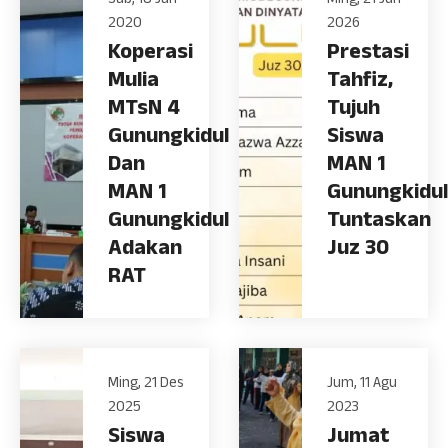
Sab, 18 Jan
Ming, 21 Jun
2020
2026
Koperasi
Prestasi
Mulia
Tahfiz,
MTsN 4
Tujuh
Gunungkidul
Siswa
Dan
MAN 1
MAN 1
Gunungkidul
Gunungkidul
Tuntaskan
Adakan
Juz 30
RAT
Ming, 21 Des
Jum, 11 Agu
2025
2023
Siswa
Jumat