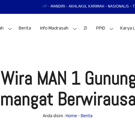
DUL MANTAP - MANDIRI - AKHLAKUL KARIMAH - NASIONALIS - TERAMPIL - AD
ah
Berita
Info Madrasah
ZI
PPID
Karya L
Wira MAN 1 Gunung
mangat Berwiraus
Anda disini :
Home
-
Berita