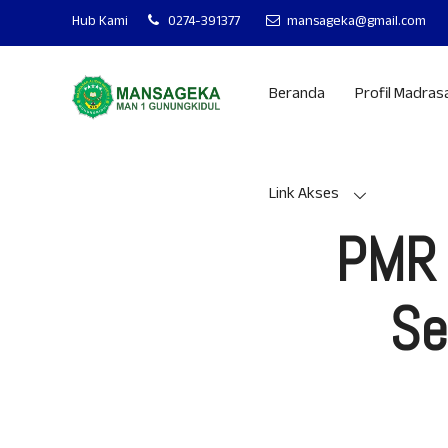
MAN 1 GUNUNGKI
Hub Kami
0274-391377
mansageka@gmail.com
Beranda
Profil Madras
Link Akses
PMR 
Se