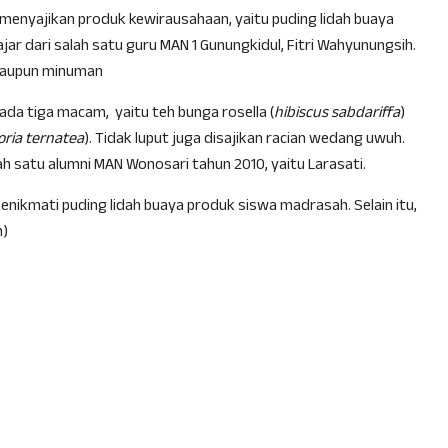
 menyajikan produk kewirausahaan, yaitu puding lidah buaya
ajar dari salah satu guru MAN 1 Gunungkidul, Fitri Wahyunungsih.
maupun minuman
 ada tiga macam, yaitu teh bunga rosella (
hibiscus sabdariffa
)
toria ternatea
). Tidak luput juga disajikan racian wedang uwuh.
ah satu alumni MAN Wonosari tahun 2010, yaitu Larasati.
nikmati puding lidah buaya produk siswa madrasah. Selain itu,
n)