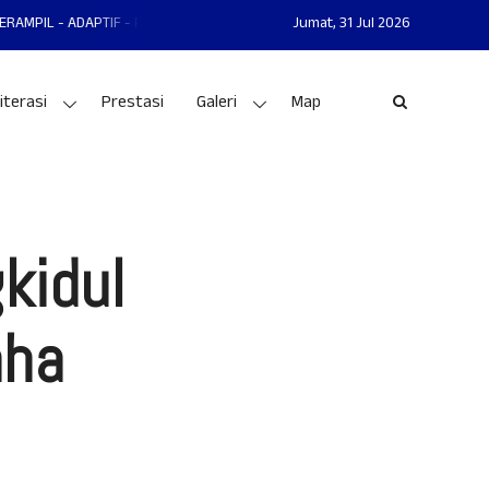
APTIF - PRESTASI
MAN 1 GUNUNGKIDUL MANTAP - MANDIRI - AKHLAKUL K
Jumat,
31 Jul 2026
iterasi
Prestasi
Galeri
Map
kidul
aha