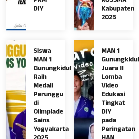
PKM
KOSSMA
DIY
Kabupaten
2025
Siswa
MAN 1
MAN 1
Gunungkidul
Gunungkidul
Juara II
Raih
Lomba
Medali
Video
Perunggu
Edukasi
di
Tingkat
Olimpiade
DIY
Sains
pada
Yogyakarta
Peringatan
2025
HAN