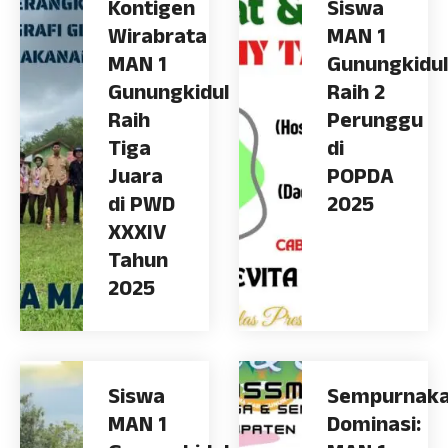
Kontigen
Siswa
Wirabrata
MAN 1
MAN 1
Gunungkidul
Gunungkidul
Raih 2
Raih
Perunggu
Tiga
di
Juara
POPDA
di PWD
2025
XXXIV
Tahun
2025
Siswa
Sempurnak
MAN 1
Dominasi: