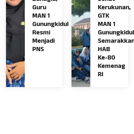
Guru
Kerukunan,
MAN 1
GTK
Gunungkidul
MAN 1
Resmi
Gunungkidul
Menjadi
Semarakka
PNS
HAB
Ke-80
Kemenag
RI