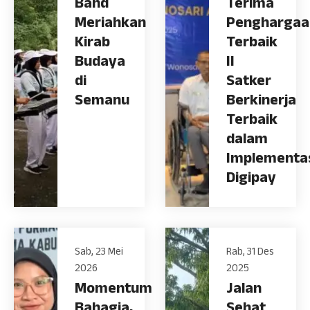
Band
Terima
Meriahkan
Penghargaa
Kirab
Terbaik
Budaya
II
di
Satker
Semanu
Berkinerja
Terbaik
dalam
Implementa
Digipay
Sab, 23 Mei
Rab, 31 Des
2026
2025
Momentum
Jalan
Bahagia,
Sehat