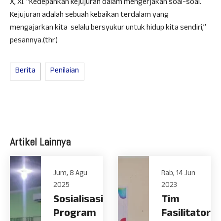
X, XI. “Kedepankan kejujuran dalam mengerjakan soal-soal.
Kejujuran adalah sebuah kebaikan terdalam yang
mengajarkan kita selalu bersyukur untuk hidup kita sendiri,”
pesannya.(thr)
Berita
Penilaian
Artikel Lainnya
Jum, 8 Agu
Rab, 14 Jun
2025
2023
Sosialisasi
Tim
Program
Fasilitator