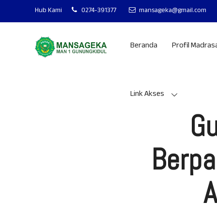
MAN 1 GUNUNGKI
Hub Kami
0274-391377
mansageka@gmail.com
Beranda
Profil Madras
Link Akses
Gu
Berpa
A