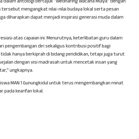
ya dalam antologi bertajuk “Wedharing Wacana Mulya” dengan
ya tersebut mengangkat nilai-nilai budaya lokal serta pesan
ngga diharapkan dapat menjadi inspirasi generasi muda dalam
esiasi atas capaian ini. Menurutnya, keterlibatan guru dalam
i pengembangan diri sekaligus kontribusi positif bagi
idak hanya berkiprah di bidang pendidikan, tetapi juga turut
i sejalan dengan visi madrasah untuk mencetak insan yang
tar,” ungkapnya.
an siswa MAN 1 Gunungkidul untuk terus mengembangkan minat
r pada kearifan lokal.