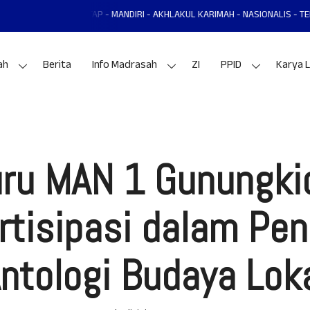
DUL MANTAP - MANDIRI - AKHLAKUL KARIMAH - NASIONALIS - TERAMPIL - ADA
ah
Berita
Info Madrasah
ZI
PPID
Karya L
ru MAN 1 Gunungki
rtisipasi dalam Pen
ntologi Budaya Lok