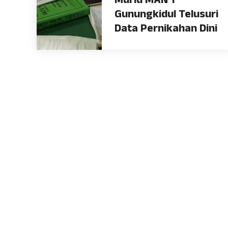
Murid MAN 1
Gunungkidul Telusuri
Data Pernikahan Dini