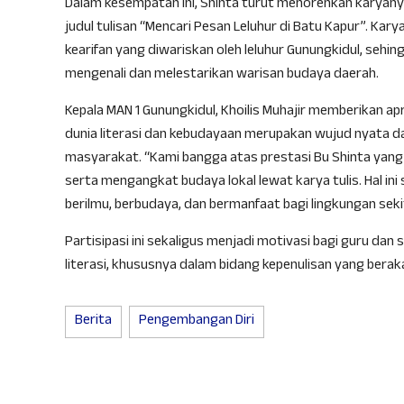
Dalam kesempatan ini, Shinta turut menorehkan karyan
judul tulisan “Mencari Pesan Leluhur di Batu Kapur”. Kar
kearifan yang diwariskan oleh leluhur Gunungkidul, sehi
mengenali dan melestarikan warisan budaya daerah.
Kepala MAN 1 Gunungkidul, Khoilis Muhajir memberikan apr
dunia literasi dan kebudayaan merupakan wujud nyata dar
masyarakat. “Kami bangga atas prestasi Bu Shinta yang t
serta mengangkat budaya lokal lewat karya tulis. Hal in
berilmu, berbudaya, dan bermanfaat bagi lingkungan seki
Partisipasi ini sekaligus menjadi motivasi bagi guru d
literasi, khususnya dalam bidang kepenulisan yang beraka
Berita
Pengembangan Diri