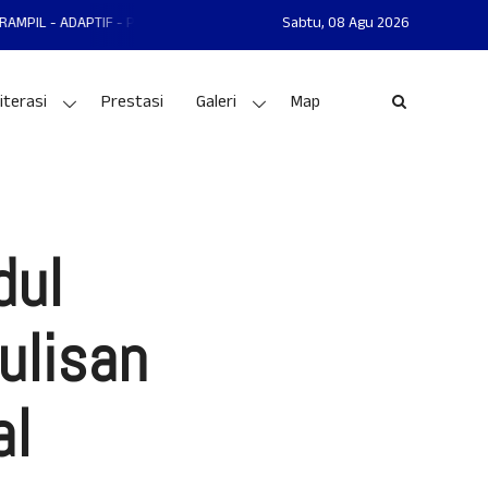
PTIF - PRESTASI
MAN 1 GUNUNGKIDUL MANTAP - MANDIRI - AKHLAKUL K
Sabtu,
08 Agu 2026
iterasi
Prestasi
Galeri
Map
dul
ulisan
al