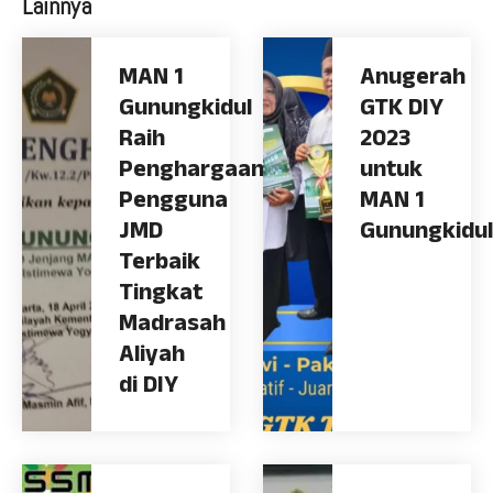
Lainnya
MAN 1
Anugerah
Gunungkidul
GTK DIY
Raih
2023
Penghargaan
untuk
Pengguna
MAN 1
JMD
Gunungkidul
Terbaik
Tingkat
Madrasah
Aliyah
di DIY