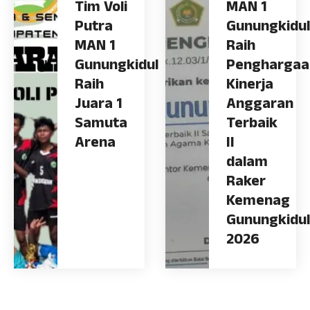
Tim Voli
MAN 1
Putra
Gunungkidul
MAN 1
Raih
Gunungkidul
Penghargaa
Raih
Kinerja
Juara 1
Anggaran
Samuta
Terbaik
Arena
II
dalam
Raker
Kemenag
Gunungkidul
2026