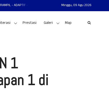
TIF - PRESTASI
MAN 1 GUNUNGKIDUL MANTAP - MANDIRI - AKHLAKUL KAR
Minggu,
09 Agu 2026
iterasi
Prestasi
Galeri
Map
AN 1
apan 1 di