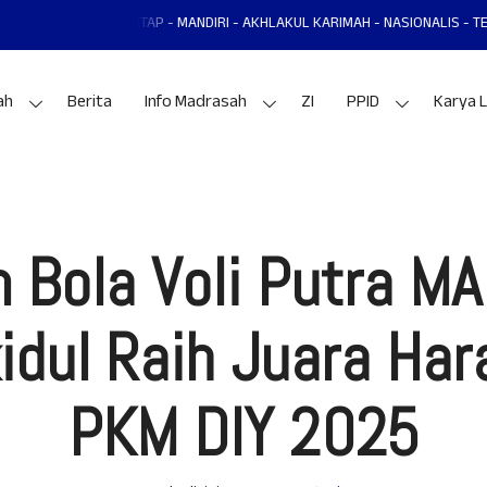
L MANTAP - MANDIRI - AKHLAKUL KARIMAH - NASIONALIS - TERAMPIL - ADAP
ah
Berita
Info Madrasah
ZI
PPID
Karya L
 Bola Voli Putra M
dul Raih Juara Har
PKM DIY 2025