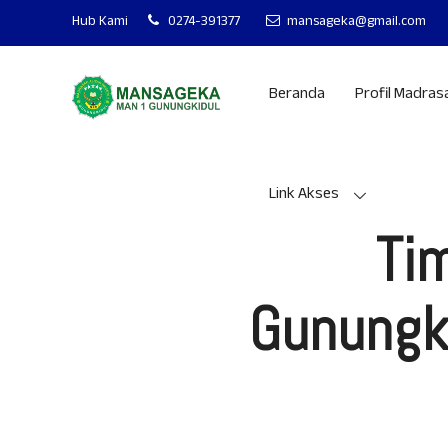
MAN 1 GUNUNGKIDU
Hub Kami
0274-391377
mansageka@gmail.com
Beranda
Profil Madras
Link Akses
Tim
Gunungki