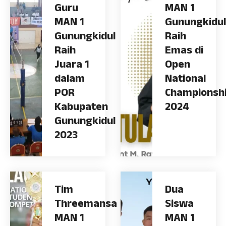
Guru
MAN 1
MAN 1
Gunungkidul
Gunungkidul
Raih
Raih
Emas di
Juara 1
Open
dalam
National
POR
Championsh
Kabupaten
2024
Gunungkidul
2023
Tim
Dua
Threemansa
Siswa
MAN 1
MAN 1