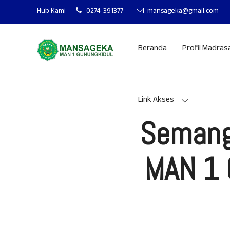
MAN 1 GUNUNGKIDUL MAN
Hub Kami
0274-391377
mansageka@gmail.com
Beranda
Profil Madras
Link Akses
Semanga
MAN 1 