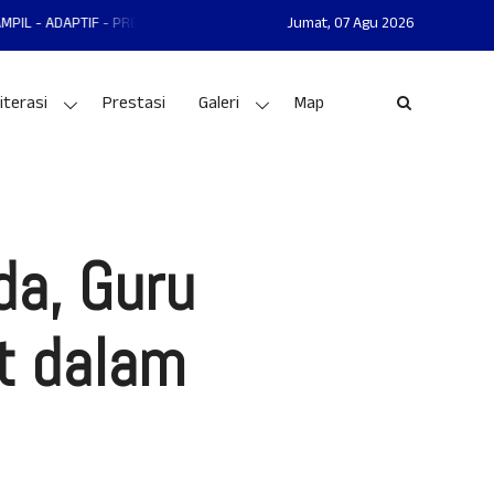
 PRESTASI
MAN 1 GUNUNGKIDUL MANTAP - MANDIRI - AKHLAKUL KARIMAH 
Jumat,
07 Agu 2026
iterasi
Prestasi
Galeri
Map
da, Guru
t dalam