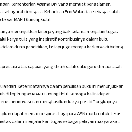
gkungan Kementerian Agama DIY yang memuat pengalaman,
a sebagai abdi negara. Kehadiran Erni Wulandari sebagai salah
a besar MAN 1 Gunungkidul.
 hanya menunjukkan kinerja yang baik selama menjalani tugas
ui karya tulis yang inspiratif. Kontribusinya dalam buku
 dalam dunia pendidikan, tetapi juga mampu berkarya di bidang
apresiasi atas capaian yang diraih salah satu guru di madrasah
Wulandari. Keterlibatannya dalam penulisan buku ini menunjukkan
h di lingkungan MAN 1 Gunungkidul. Semoga hal ini dapat
erus berinovasi dan menghasilkan karya positif,” ungkapnya.
apkan dapat menjadi inspirasi bagi para ASN muda untuk terus
ivitas dalam menjalankan tugas sebagai pelayan masyarakat.