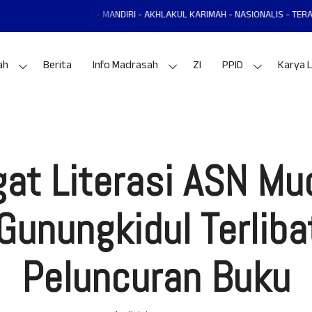
TAP - MANDIRI - AKHLAKUL KARIMAH - NASIONALIS - TERAMPIL - ADAPTIF -
ah
Berita
Info Madrasah
ZI
PPID
Karya L
t Literasi ASN Mu
Gunungkidul Terliba
Peluncuran Buku