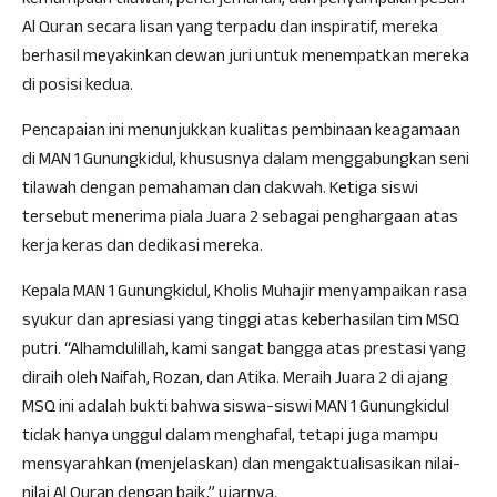
kemampuan tilawah, penerjemahan, dan penyampaian pesan
Al Quran secara lisan yang terpadu dan inspiratif, mereka
berhasil meyakinkan dewan juri untuk menempatkan mereka
di posisi kedua.
Pencapaian ini menunjukkan kualitas pembinaan keagamaan
di MAN 1 Gunungkidul, khususnya dalam menggabungkan seni
tilawah dengan pemahaman dan dakwah. Ketiga siswi
tersebut menerima piala Juara 2 sebagai penghargaan atas
kerja keras dan dedikasi mereka.
Kepala MAN 1 Gunungkidul, Kholis Muhajir menyampaikan rasa
syukur dan apresiasi yang tinggi atas keberhasilan tim MSQ
putri. “Alhamdulillah, kami sangat bangga atas prestasi yang
diraih oleh Naifah, Rozan, dan Atika. Meraih Juara 2 di ajang
MSQ ini adalah bukti bahwa siswa-siswi MAN 1 Gunungkidul
tidak hanya unggul dalam menghafal, tetapi juga mampu
mensyarahkan (menjelaskan) dan mengaktualisasikan nilai-
nilai Al Quran dengan baik,” ujarnya.