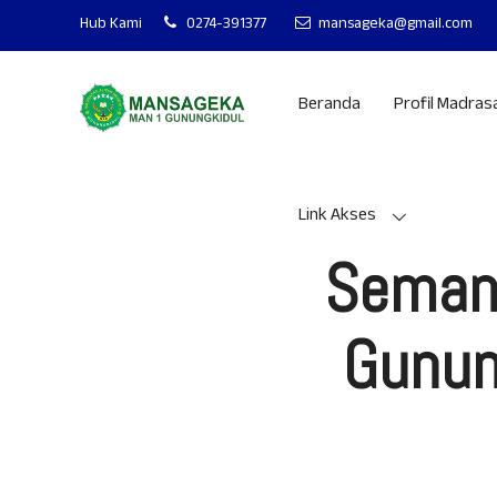
MAN 1 GUNUNGKI
Hub Kami
0274-391377
mansageka@gmail.com
Beranda
Profil Madras
Link Akses
Semang
Gunun