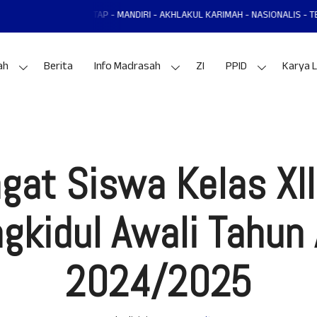
DUL MANTAP - MANDIRI - AKHLAKUL KARIMAH - NASIONALIS - TERAMPIL - AD
ah
Berita
Info Madrasah
ZI
PPID
Karya L
at Siswa Kelas XI
gkidul Awali Tahun 
2024/2025