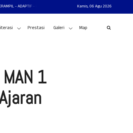
APTIF - PRESTASI
MAN 1 GUNUNGKIDUL MANTAP - MANDIRI - AKHLAKUL K
Kamis,
06 Agu 2026
iterasi
Prestasi
Galeri
Map
I MAN 1
Ajaran